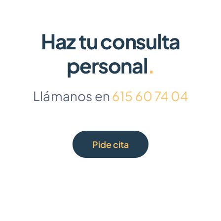
Haz tu consulta
personal
.
Llámanos en
615 60 74 04
Pide cita