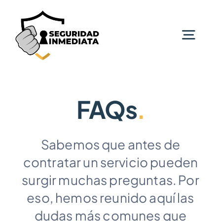
Skip
to
Togg
content
Navi
Home
FAQs
.
Nosotros
Sabemos que antes de
Servicios persianas
contratar un servicio pueden
surgir muchas preguntas. Por
Servicios cerrajería
eso, hemos reunido aquí las
dudas más comunes que