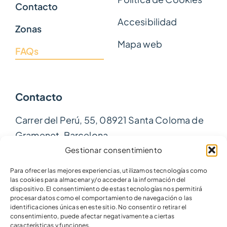
Contacto
Accesibilidad
Zonas
Mapa web
FAQs
Contacto
Carrer del Perú, 55, 08921 Santa Coloma de
Gramenet, Barcelona
Gestionar consentimiento
615 60 74 04
Para ofrecer las mejores experiencias, utilizamos tecnologías como
las cookies para almacenar y/o acceder a la información del
dispositivo. El consentimiento de estas tecnologías nos permitirá
procesar datos como el comportamiento de navegación o las
identificaciones únicas en este sitio. No consentir o retirar el
consentimiento, puede afectar negativamente a ciertas
© 2026 • Seguridad Inmediata · Diseño web:
AGO2 Studio
características y funciones.