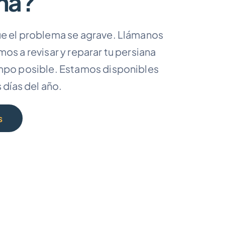
na?
e el problema se agrave. Llámanos
os a revisar y reparar tu persiana
mpo posible. Estamos disponibles
s días del año.
s