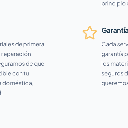
principio 
Garantía
iales de primera
Cada serv
a reparación
garantía 
eguramos de que
los mater
ible con tu
seguros de
a doméstica,
queremos 
d.