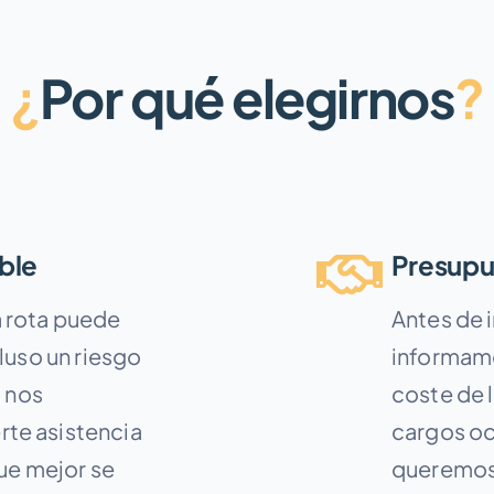
¿
Por qué elegirnos
?
ible
Presupu
 rota puede
Antes de i
luso un riesgo
informamo
, nos
coste de l
te asistencia
cargos oc
que mejor se
queremos 