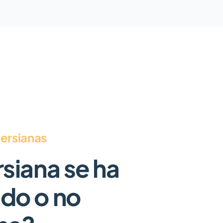
ersianas
rsiana se ha
do o no