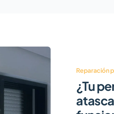
Reparación p
¿Tu pe
atasca