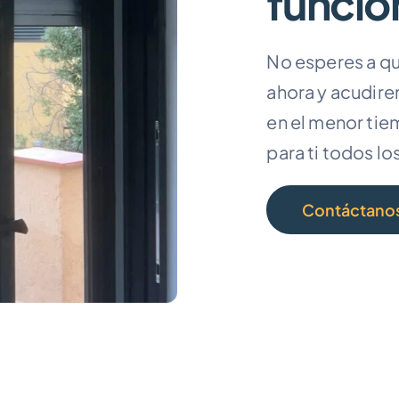
funcio
No esperes a qu
ahora y acudirem
en el menor tie
para ti todos lo
Contáctano